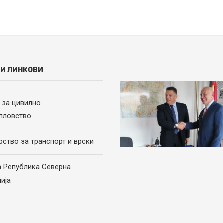
И ЛИНКОВИ
а за цивилно
пловство
рство за транспорт и врски
а Република Северна
ија