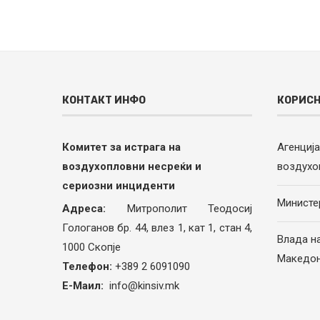
КОНТАКТ ИНФО
КОРИСН
Комитет за истрага на
Агенциј
воздухопловни несреќи и
воздухо
сериозни инциденти
Министе
Адреса:
Митрополит Теодосиј
Гологанов бр. 44, влез 1, кат 1, стан 4,
Влада н
1000 Скопје
Македон
Телефон:
+389 2 6091090
Е-Маил:
info@kinsiv.mk