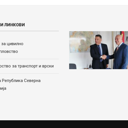
И ЛИНКОВИ
а за цивилно
пловство
рство за транспорт и врски
а Република Северна
ија