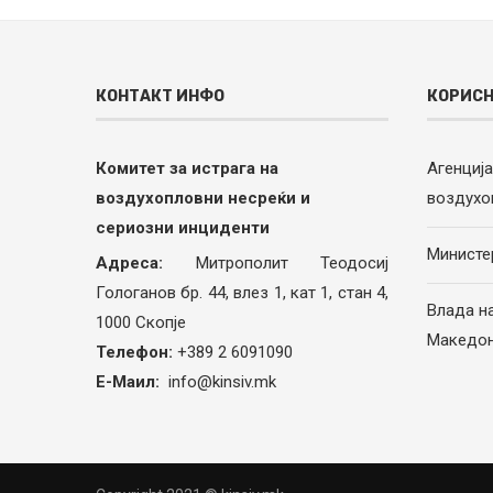
КОНТАКТ ИНФО
КОРИСН
Комитет за истрага на
Агенциј
воздухопловни несреќи и
воздухо
сериозни инциденти
Министе
Адреса:
Митрополит Теодосиј
Гологанов бр. 44, влез 1, кат 1, стан 4,
Влада н
1000 Скопје
Македон
Телефон:
+389 2 6091090
Е-Маил:
info@kinsiv.mk