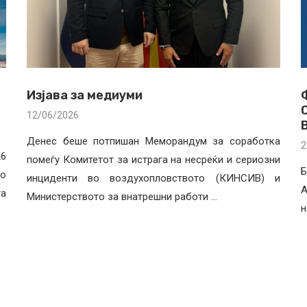
Изјава за медиуми
12/06/2026
Денес беше потпишан Меморандум за соработка
2
26
помеѓу Комитетот за истрага на несреќи и сериозни
Б
во
инциденти во воздухопловството (КИНСИВ) и
A
та
Министерството за внатрешни работи …
н