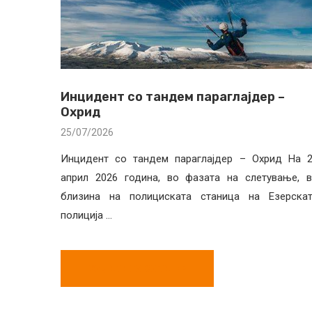
Инцидент со тандем параглајдер –
Охрид
25/07/2026
Инцидент со тандем параглајдер – Охрид На 
април 2026 година, во фазата на слетување, 
близина на полициската станица на Езерска
полиција …
ВИДЕТЕ ГИ СИТЕ