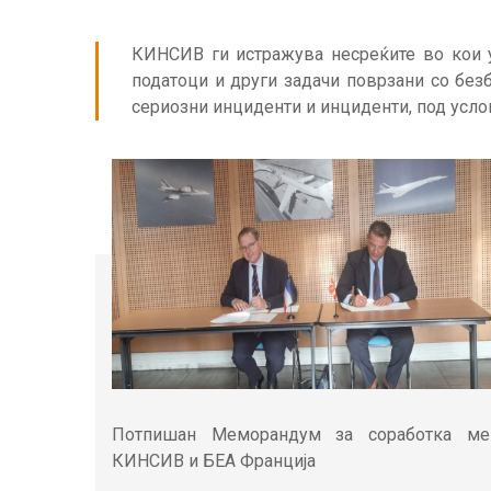
КИНСИВ ги истражува несреќите во кои 
податоци и други задачи поврзани со без
сериозни инциденти и инциденти, под услов
Потпишан Меморандум за соработка ме
КИНСИВ и БЕА Франција