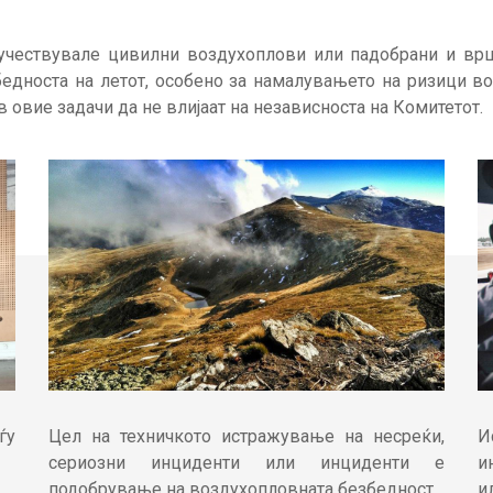
учествувале цивилни воздухоплови или падобрани и врш
бедноста на летот, особено за намалувањето на ризици в
 овие задачи да не влијаат на независноста на Комитетот.
ѓу
Цел на техничкото истражување на несреќи,
И
сериозни инциденти или инциденти е
и
подобрување на воздухопловната безбедност.
и