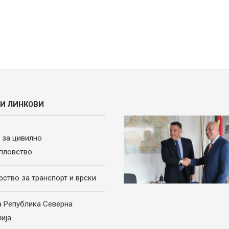
И ЛИНКОВИ
а за цивилно
пловство
рство за транспорт и врски
а Република Северна
ија