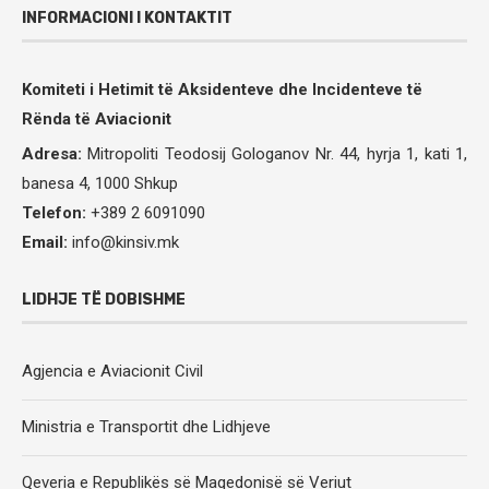
INFORMACIONI I KONTAKTIT
Komiteti i Hetimit të Aksidenteve dhe Incidenteve të
Rënda të Aviacionit
Adresa:
Mitropoliti Teodosij Gologanov Nr.
44, hyrja 1, kati 1,
banesa 4, 1000 Shkup
Telefon:
+389 2 6091090
Email:
info@kinsiv.mk
LIDHJE TË DOBISHME
Agjencia e Aviacionit Civil
Ministria e Transportit dhe Lidhjeve
Qeveria e Republikës së Maqedonisë së Veriut