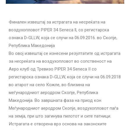
Финален извештај за истрагата на несреќата на
воздухопловот PIPER 34 Seneca ll, со регистарска
ознака D-GLLW, која се случи на 06.09.2016. во Скопје,
Република Македонија
Во овој извештај се изнесени резултатите од истрагата
за несреќата на воздухопловот во сопственост на
Аеро клуб од Тревизо PIPER 34 Seneca II со
регистарска ознака D-GLLW, која се случи на 06.09.2018
во атарот на село Кожле, во близина на
меѓународниот аеродром Скопје, Република
Македонија. Во завршната фаза на приод кон
Меѓународниот аеродром Скопје, воздухопловот паѓа
на земја, при што загинува пилотот и сите патници.
Истрагата е отворена врз основа на законските