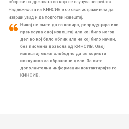
обврски на државата во која се случува несреќата.
Надлежноста на КИНСИВ е со свои истражители да
изврши увид и да подготви извештај.
Никој не смее да го копира, репродуцира или
пренесува овој извештај или кој било негов
дел во кој било облик или на кој било начин,
без писмена дозвола од КИНСИВ.
Овој
извештај може слободно да се користи
исклучиво за образовни цели.
За сите
дополнителни информации контактирајте го
КИНСИВ.