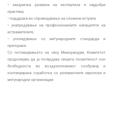
• заедничка размена на експертиза и најдобри
практики,
• поддршка во спроведување на сложени истраги,
• унапредување на професионалните капацитети на
истражителите,
• ускладување со меѓународните стандарди и
препораки.
Со потпишувањето на овој Меморандум, Комитетот
продолжува да ја потврдува својата посветеност кон
безбедноста во воздухопловниот сообраќај и
континуирана соработка со релевантните европски и
меѓународни организации.