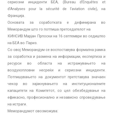
сериозни инциденти БЕА, (Bureau d’Enquêtes et
d’Analyses pour la sécurité de l’aviation civile), на
Франција.
Основата за соработката е дефинирана во
Меморандум што го потпиша претседателот на
КИНСИВ Марјан Прпоски на 16 септември во седиштео
на БЕА во Париз.
Со овој Меморандум се воспоставува формална рамка
за соработка и размена на информации, експертиза и
ресурси во областа на истражувањето на
воздухопловни несреќи и сериозни инциденти.
Потпишувањето на документот претставува значаен
чекор во зајакнувањето на институционалните
капацитети на Комитетот, со цел обезбедување на
ефикасно, професионално и независно спроведување
на истраги.
Меморандумот овозможува: