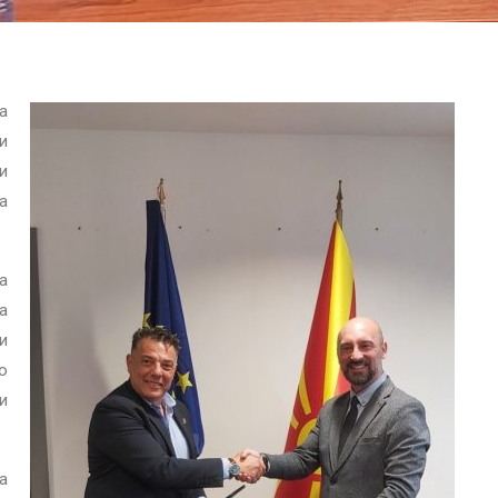
а
и
и
а
а
а
и
о
и
а