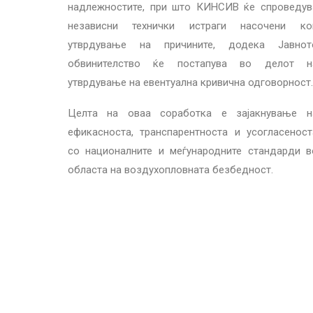
надлежностите, при што КИНСИВ ќе спроведув
независни технички истраги насочени ко
утврдување на причините, додека Јавнот
обвинителство ќе постапува во делот н
утврдување на евентуална кривична одговорност.
Целта на оваа соработка е зајакнување н
ефикасноста, транспарентноста и усогласеност
со националните и меѓународните стандарди в
областа на воздухопловната безбедност.