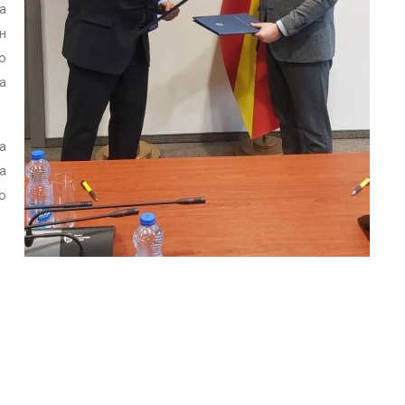
а
н
о
а
а
а
о