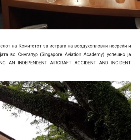
телот на Комитетот за истрага на воздухопловни несреќи и
та во Сингапур (Singapore Aviation Academy) успешно ја
ING AN INDEPENDENT AIRCRAFT ACCIDENT AND INCIDENT