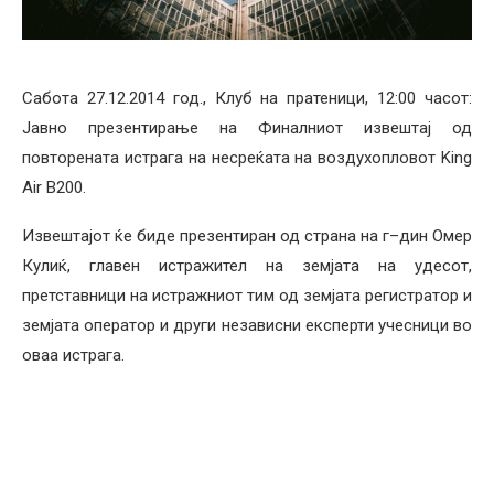
Сабота 27.12.2014 год., Клуб на пратеници, 12:00 часот:
Јавно презентирање на Финалниот извештај од
повторената истрага на несреќата на воздухопловот King
Air B200.
Извештајот ќе биде презентиран од страна на г–дин Омер
Кулиќ, главен истражител на земјата на удесот,
претставници на истражниот тим од земјата регистратор и
земјата оператор и други независни експерти учесници во
оваа истрага.