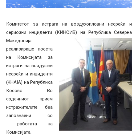
Комитетот за истрага на воздухопловни несреќи и
сериозни инциденти (КИНСИВ) на Република Северна
Македонија
реализираше посета
на Комисијата за
истраги на воздушни
несреќи и инциденти
(KHAIA) на Република
Косово. Во
срдечниот прием
истражителите беа
запознаени со
работата на
Комисијата,